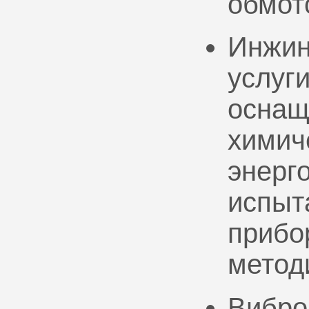
обмот
Инжин
услуг
оснащ
химич
энерг
испыт
прибо
метод
Вибро