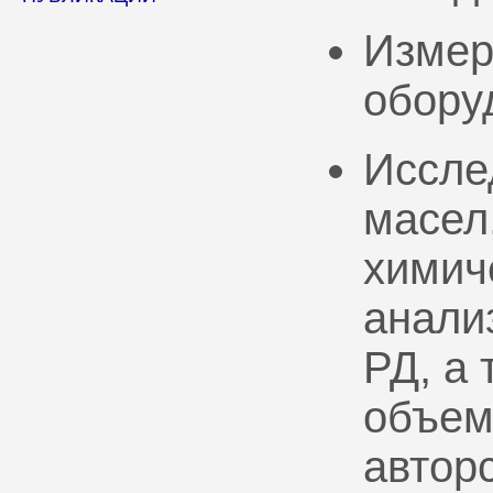
Измер
обору
Иссле
масел
химич
анали
РД, а
объем
автор