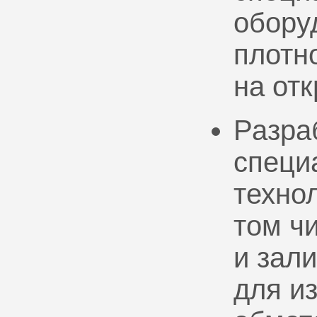
обору
плотно
на от
Разра
специ
техно
том ч
и зал
для и