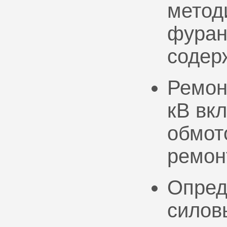
метод
фуран
содер
Ремон
кВ вк
обмото
ремон
Опред
силов