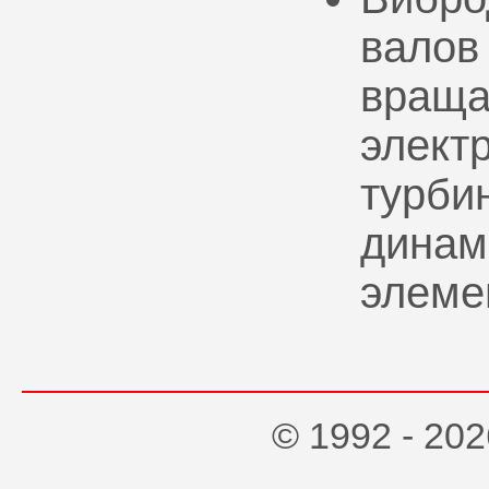
валов
враща
элект
турбин
динам
элеме
© 1992 - 2