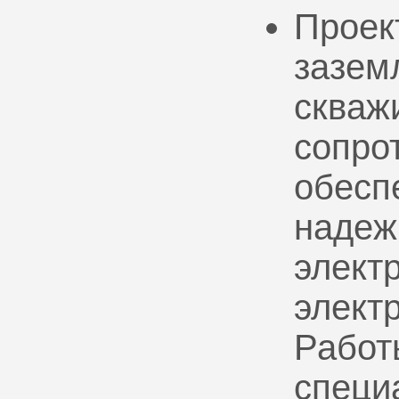
Проек
зазем
скваж
сопро
обесп
надеж
электр
элект
Работ
специ