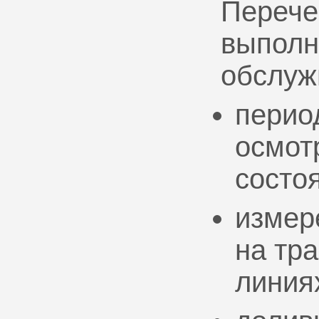
Перече
выполн
обслуж
перио
осмот
состо
измер
на тр
линия