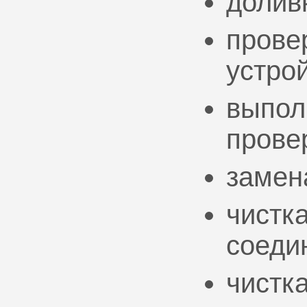
долив
прове
устро
выпол
прове
замен
чистк
соеди
чистк