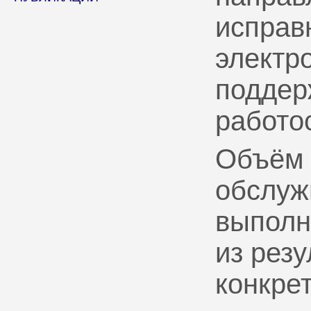
исправ
электр
поддер
работо
Объём 
обслуж
выполн
из рез
конкрет