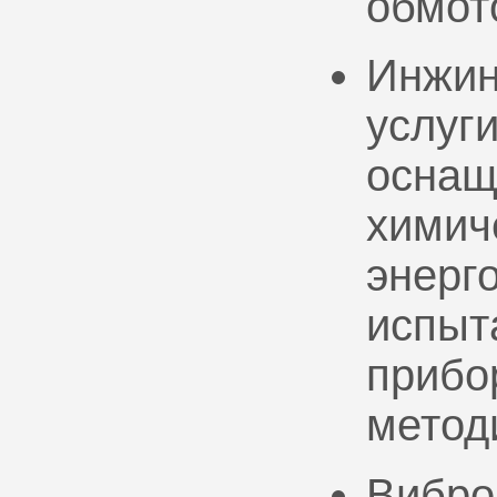
обмот
Инжин
услуг
оснащ
химич
энерг
испыт
прибо
метод
Вибро