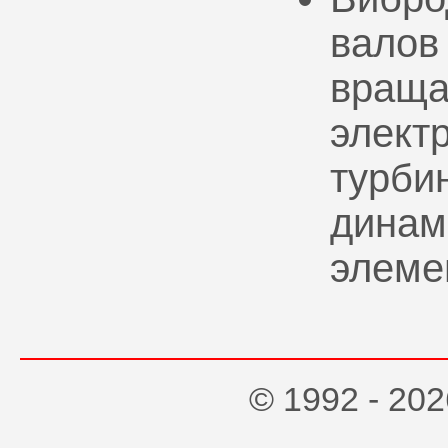
валов
враща
элект
турбин
динам
элеме
© 1992 - 2