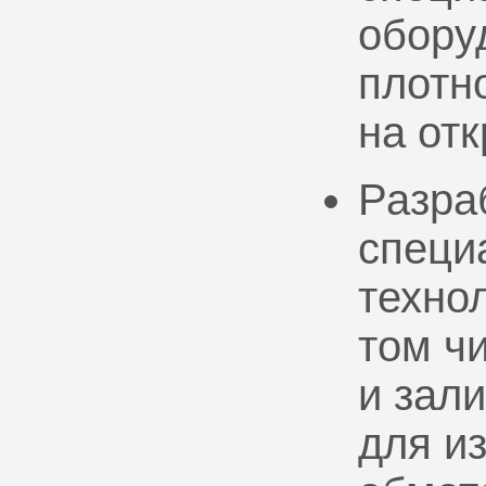
обору
плотно
на от
Разра
специ
техно
том ч
и зал
для и