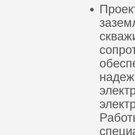
Проек
зазем
скваж
сопро
обесп
надеж
электр
элект
Работ
специ