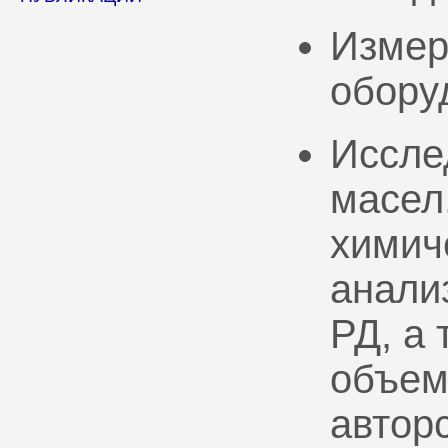
Измер
обору
Иссле
масел
химич
анали
РД, а
объем
автор