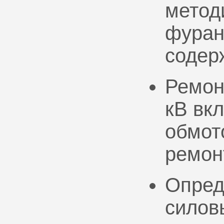
метод
фуран
содер
Ремон
кВ вк
обмото
ремон
Опред
силов