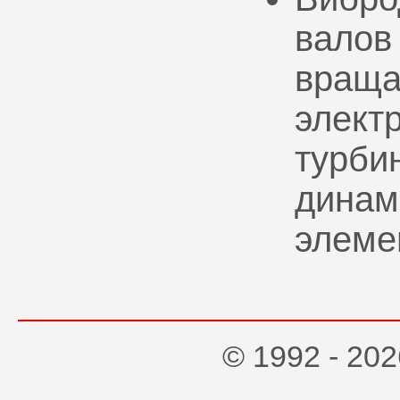
валов
враща
элект
турбин
динам
элеме
© 1992 - 2