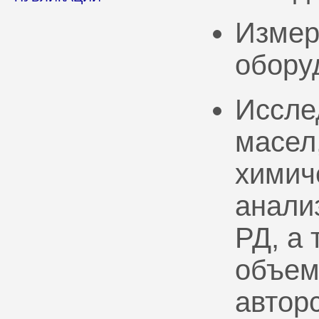
Измер
обору
Иссле
масел
химич
анали
РД, а
объем
автор