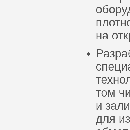
обору
плотно
на от
Разра
специ
техно
том ч
и зал
для и