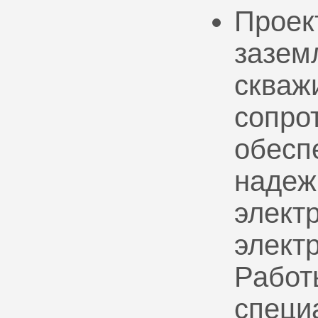
Проек
зазем
скваж
сопро
обесп
надеж
электр
элект
Работ
специ