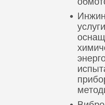
обмот
Инжин
услуг
оснащ
химич
энерг
испыт
прибо
метод
Вибро