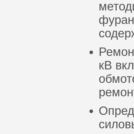
метод
фуран
содер
Ремон
кВ вк
обмото
ремон
Опред
силов