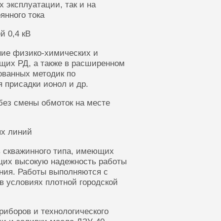
 эксплуатации, так и на
янного тока
й 0,4 кВ
ние физико-химических и
щих РД, а также в расширенном
ованных методик по
 присадки ионол и др.
без смены обмоток на месте
ых линий
 скважинного типа, имеющих
щих высокую надежность работы
ания. Работы выполняются с
в условиях плотной городской
риборов и технологического