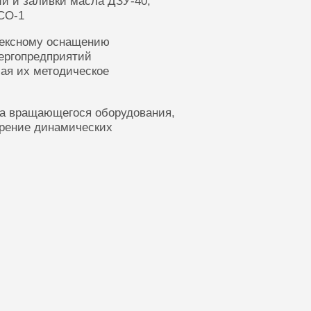
ии и заливки масла ДЗУ-40,
СО-1
лексному оснащению
ергопредприятий
ая их методическое
ка вращающегося оборудования,
ерение динамических