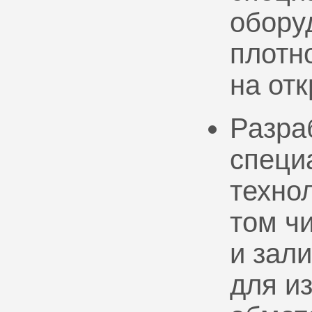
обору
плотно
на от
Разра
специ
техно
том ч
и зал
для и