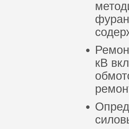
метод
фуран
содер
Ремон
кВ вк
обмото
ремон
Опред
силов