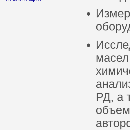
Измер
обору
Иссле
масел
химич
анали
РД, а
объем
автор