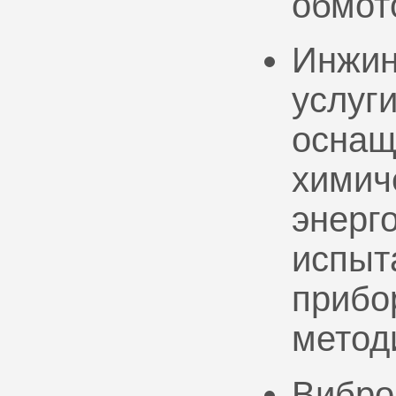
обмот
Инжин
услуг
оснащ
химич
энерг
испыт
прибо
метод
Вибро