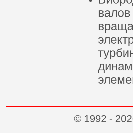
валов
враща
элект
турбин
динам
элеме
© 1992 - 2