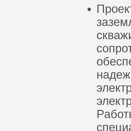
Проек
зазем
скваж
сопро
обесп
надеж
электр
элект
Работ
специ