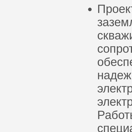
Проек
зазем
скваж
сопро
обесп
надеж
электр
элект
Работ
специ