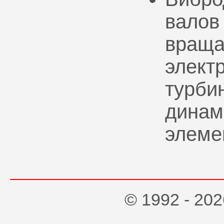
валов
враща
элект
турбин
динам
элеме
© 1992 - 2