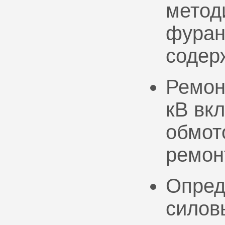
метод
фуран
содер
Ремон
кВ вк
обмото
ремон
Опред
силов