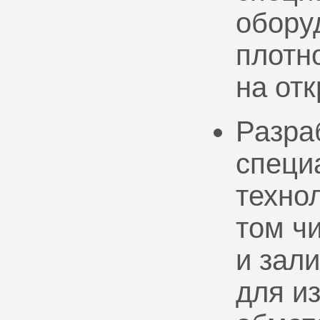
обору
плотно
на от
Разра
специ
техно
том ч
и зал
для и