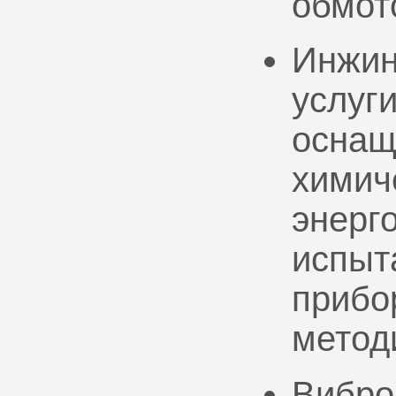
обмот
Инжин
услуг
оснащ
химич
энерг
испыт
прибо
метод
Вибро