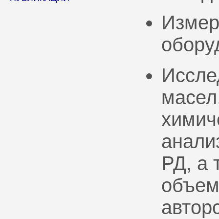
Измер
обору
Иссле
масел
химич
анали
РД, а
объем
автор