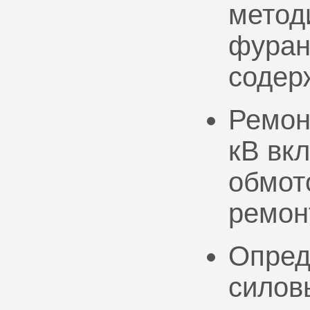
метод
фуран
содер
Ремон
кВ вк
обмото
ремон
Опред
силов