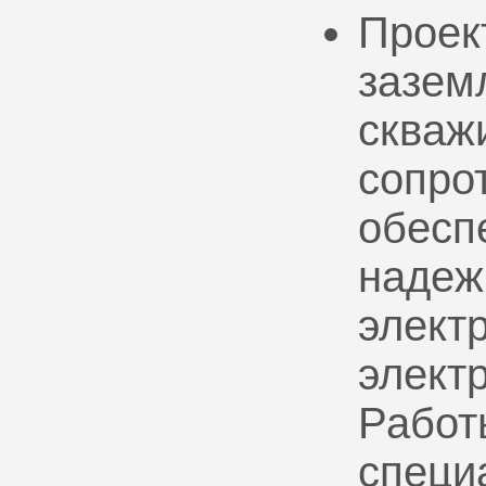
Проек
зазем
скваж
сопро
обесп
надеж
электр
элект
Работ
специ