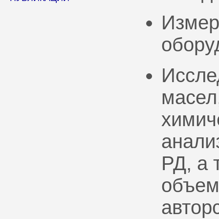
Измер
обору
Иссле
масел
химич
анали
РД, а
объем
автор