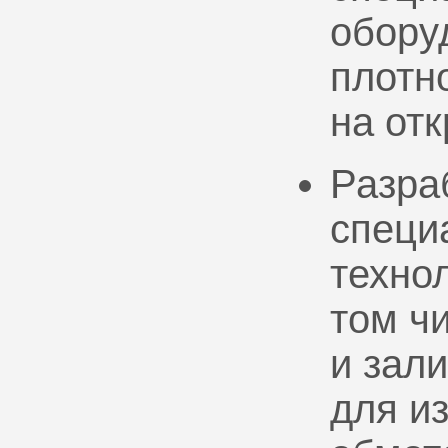
обору
плотно
на от
Разра
специ
техно
том ч
и зал
для и