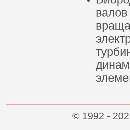
валов
враща
элект
турбин
динам
элеме
© 1992 - 2