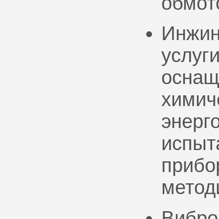
обмот
Инжин
услуг
оснащ
химич
энерг
испыт
прибо
метод
Вибро