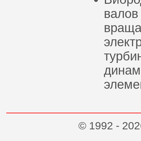
валов
враща
элект
турбин
динам
элеме
© 1992 - 2