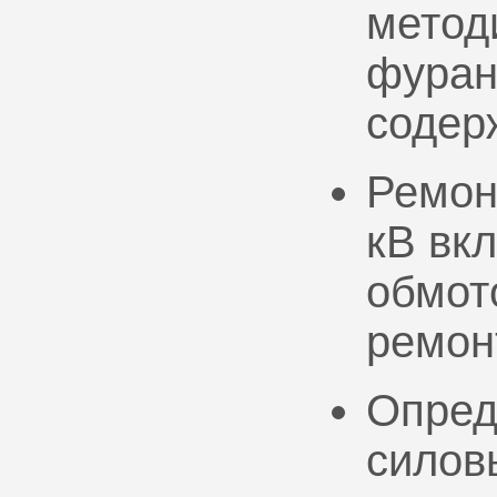
метод
фуран
содер
Ремон
кВ вк
обмото
ремон
Опред
силов