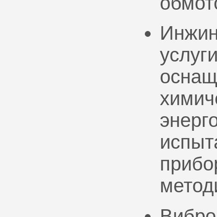
обмот
Инжин
услуг
оснащ
химич
энерг
испыт
прибо
метод
Вибро