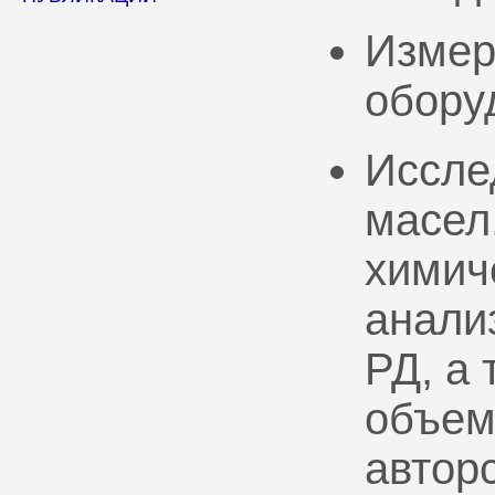
Измер
обору
Иссле
масел
химич
анали
РД, а
объем
автор