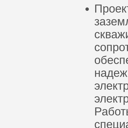
Проек
зазем
скваж
сопро
обесп
надеж
электр
элект
Работ
специ