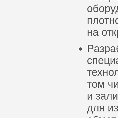
обору
плотно
на от
Разра
специ
техно
том ч
и зал
для и