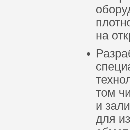
обору
плотно
на от
Разра
специ
техно
том ч
и зал
для и