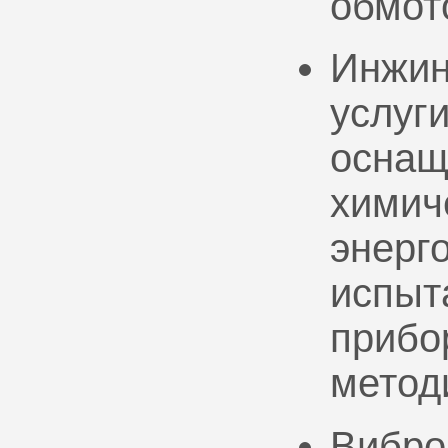
обмот
Инжин
услуг
оснащ
химич
энерг
испыт
прибо
метод
Вибро