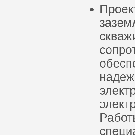
Проек
зазем
скваж
сопро
обесп
надеж
электр
элект
Работ
специ