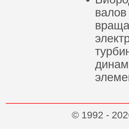
валов
враща
элект
турбин
динам
элеме
© 1992 - 2