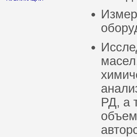
Измер
обору
Иссле
масел
химич
анали
РД, а
объем
автор