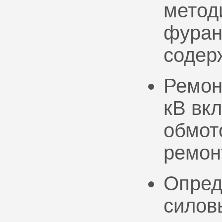
метод
фуран
содер
Ремон
кВ вк
обмото
ремон
Опред
силов