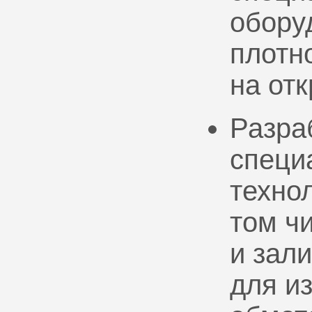
обору
плотно
на от
Разра
специ
техно
том ч
и зал
для и