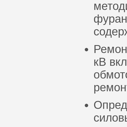
метод
фуран
содер
Ремон
кВ вк
обмото
ремон
Опред
силов