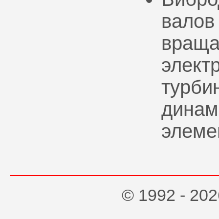
валов
враща
элект
турбин
динам
элеме
© 1992 - 2