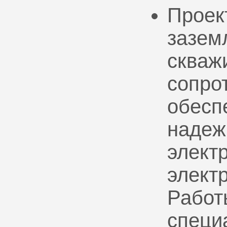
Проек
зазем
скваж
сопро
обесп
надеж
электр
элект
Работ
специ