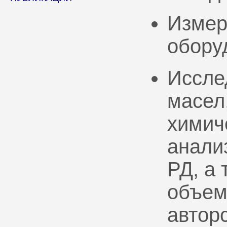
Измер
обору
Иссле
масел
химич
анали
РД, а
объем
автор