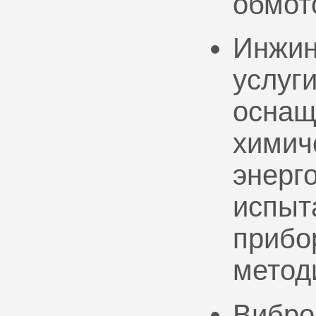
обмот
Инжин
услуг
оснащ
химич
энерг
испыт
прибо
метод
Вибро