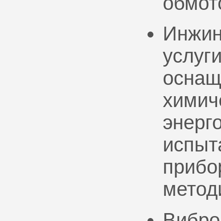
обмот
Инжин
услуг
оснащ
химич
энерг
испыт
прибо
метод
Вибро