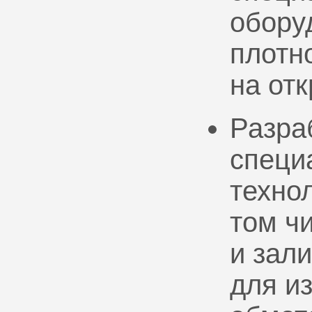
обору
плотно
на от
Разра
специ
техно
том ч
и зал
для и