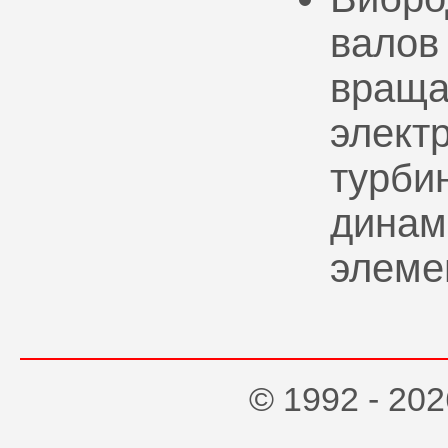
валов
враща
элект
турбин
динам
элеме
© 1992 - 2