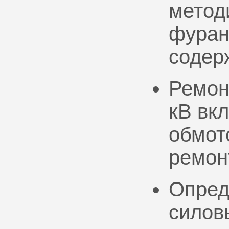
метод
фуран
содер
Ремон
кВ вк
обмото
ремон
Опред
силов