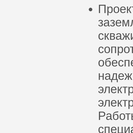
Проек
зазем
скваж
сопро
обесп
надеж
электр
элект
Работ
специ