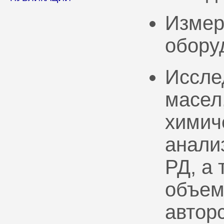
Измер
обору
Иссле
масел
химич
анали
РД, а
объем
автор