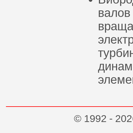
валов
враща
элект
турбин
динам
элеме
© 1992 - 2