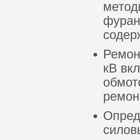
метод
фуран
содер
Ремон
кВ вк
обмото
ремон
Опред
силов