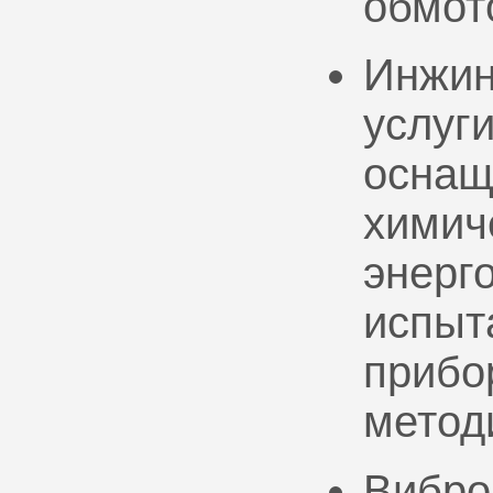
обмот
Инжин
услуг
оснащ
химич
энерг
испыт
прибо
метод
Вибро