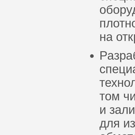
обору
плотно
на от
Разра
специ
техно
том ч
и зал
для и