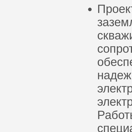
Проек
зазем
скваж
сопро
обесп
надеж
электр
элект
Работ
специ