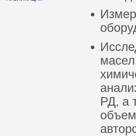
Измер
обору
Иссле
масел
химич
анали
РД, а
объем
автор