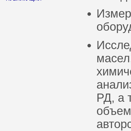
Измер
обору
Иссле
масел
химич
анали
РД, а
объем
автор