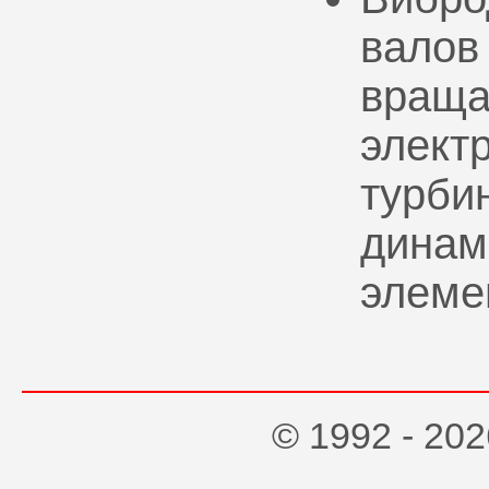
валов
враща
элект
турбин
динам
элеме
© 1992 - 2