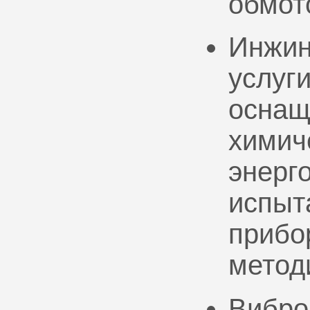
обмот
Инжин
услуг
оснащ
химич
энерг
испыт
прибо
метод
Вибро