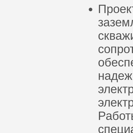
Проек
зазем
скваж
сопро
обесп
надеж
электр
элект
Работ
специ