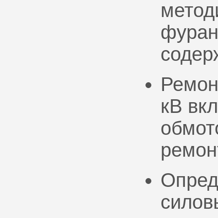
метод
фуран
содер
Ремон
кВ вк
обмото
ремон
Опред
силов