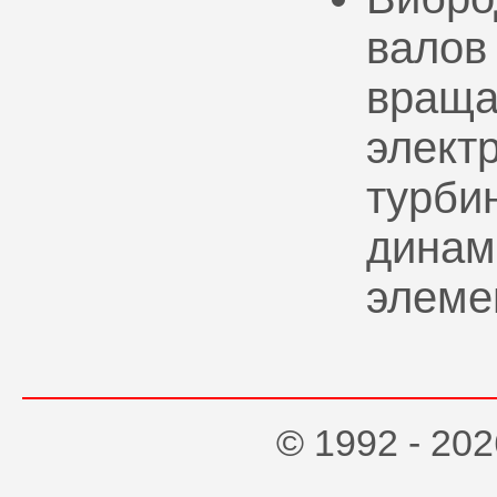
валов
враща
элект
турбин
динам
элеме
© 1992 - 2