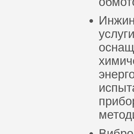
обмот
Инжин
услуг
оснащ
химич
энерг
испыт
прибо
метод
Вибро