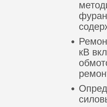
метод
фуран
содер
Ремон
кВ вк
обмото
ремон
Опред
силов