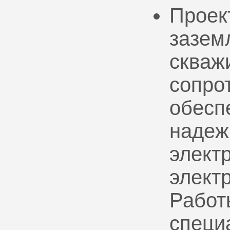
Проек
зазем
скваж
сопро
обесп
надеж
электр
элект
Работ
специ