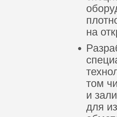
обору
плотно
на от
Разра
специ
техно
том ч
и зал
для и