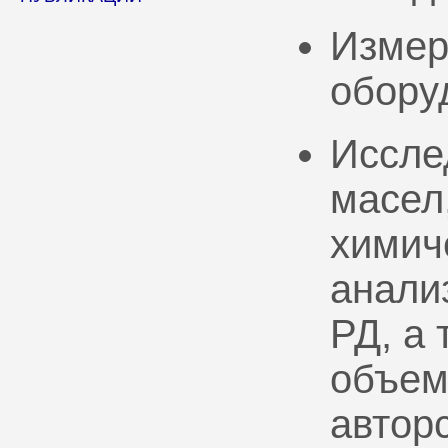
Измер
обору
Иссле
масел
химич
анали
РД, а
объем
автор