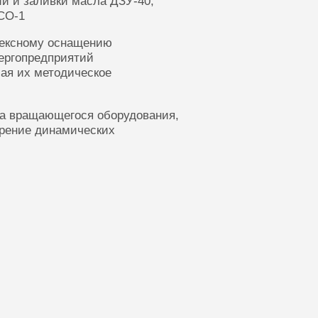
ии и заливки масла ДЗУ-40,
СО-1
лексному оснащению
ергопредприятий
ая их методическое
ка вращающегося оборудования,
ерение динамических