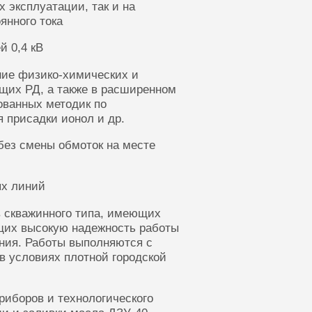
 эксплуатации, так и на
янного тока
й 0,4 кВ
ние физико-химических и
щих РД, а также в расширенном
ованных методик по
 присадки ионол и др.
без смены обмоток на месте
ых линий
 скважинного типа, имеющих
щих высокую надежность работы
ания. Работы выполняются с
в условиях плотной городской
риборов и технологического