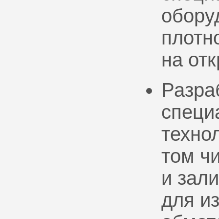
обору
плотно
на от
Разра
специ
техно
том ч
и зал
для и