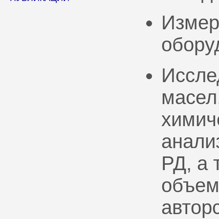
Измер
обору
Иссле
масел
химич
анали
РД, а
объем
автор