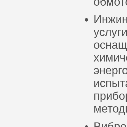
обмот
Инжин
услуг
оснащ
химич
энерг
испыт
прибо
метод
Вибро