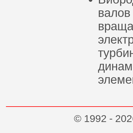
валов
враща
элект
турбин
динам
элеме
© 1992 - 2