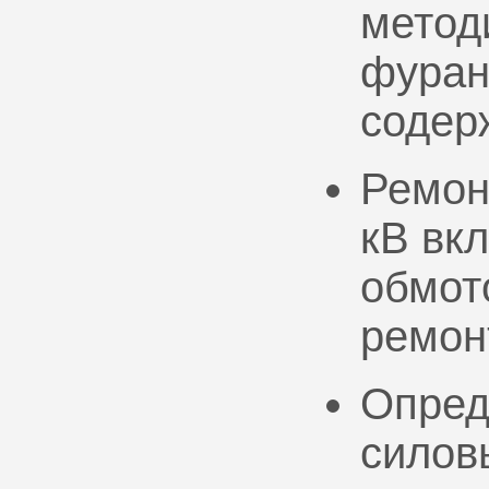
метод
фуран
содер
Ремон
кВ вк
обмото
ремон
Опред
силов