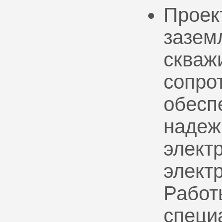
Проек
зазем
скваж
сопро
обесп
надеж
электр
элект
Работ
специ