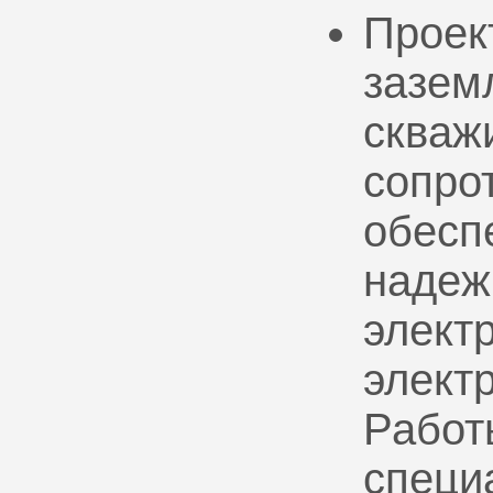
Проек
зазем
скваж
сопро
обесп
надеж
электр
элект
Работ
специ