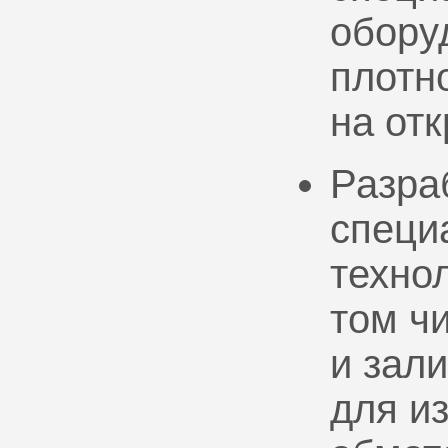
обору
плотно
на от
Разра
специ
техно
том ч
и зал
для и