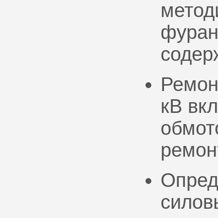
метод
фуран
содер
Ремон
кВ вк
обмото
ремон
Опред
силов