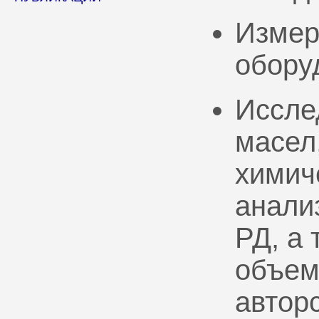
Измер
обору
Иссле
масел
химич
анали
РД, а
объем
автор