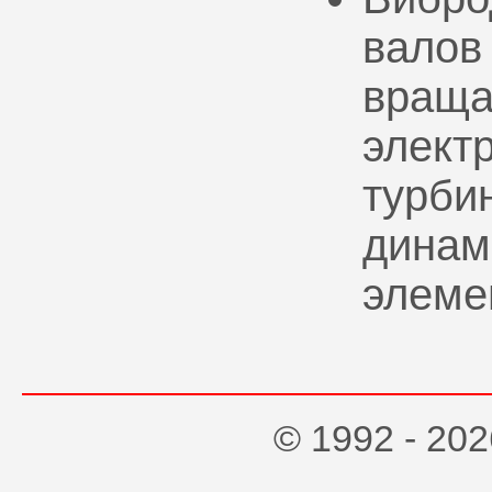
валов
враща
элект
турбин
динам
элеме
© 1992 - 2