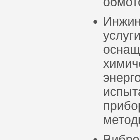
обмот
Инжин
услуг
оснащ
химич
энерг
испыт
прибо
метод
Вибро