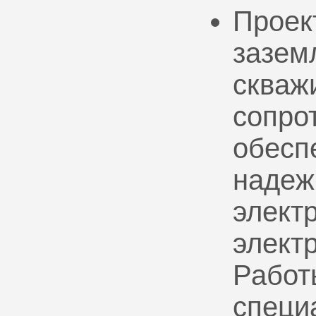
Проек
зазем
скваж
сопро
обесп
надеж
электр
элект
Работ
специ