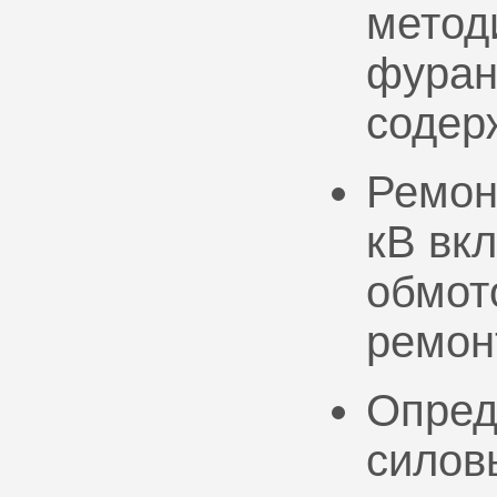
метод
фуран
содер
Ремон
кВ вк
обмото
ремон
Опред
силов