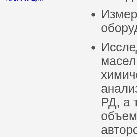
Измер
обору
Иссле
масел
химич
анали
РД, а
объем
автор