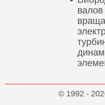
валов
враща
элект
турбин
динам
элеме
© 1992 - 2