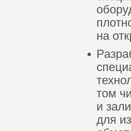
обору
плотно
на от
Разра
специ
техно
том ч
и зал
для и