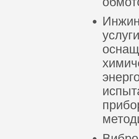
обмот
Инжин
услуг
оснащ
химич
энерг
испыт
прибо
метод
Вибро