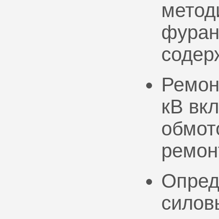
метод
фуран
содер
Ремон
кВ вк
обмото
ремон
Опред
силов