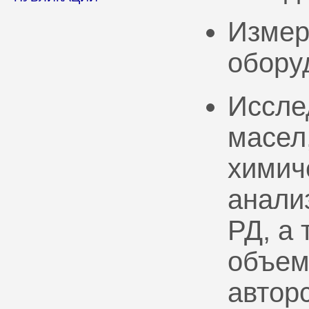
Измер
обору
Иссле
масел
химич
анали
РД, а
объем
автор