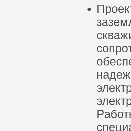
Проек
зазем
скваж
сопро
обесп
надеж
электр
элект
Работ
специ