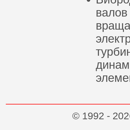
валов
враща
элект
турбин
динам
элеме
© 1992 - 2