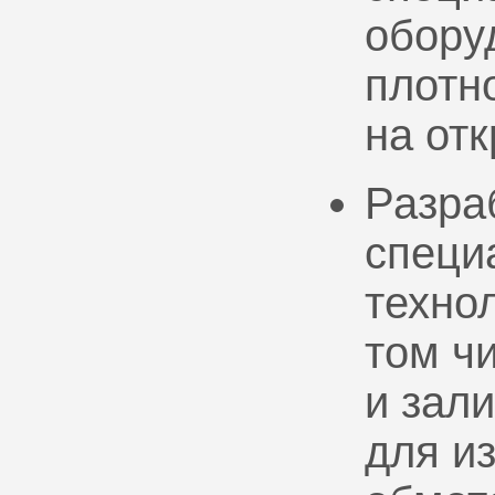
обору
плотно
на от
Разра
специ
техно
том ч
и зал
для и