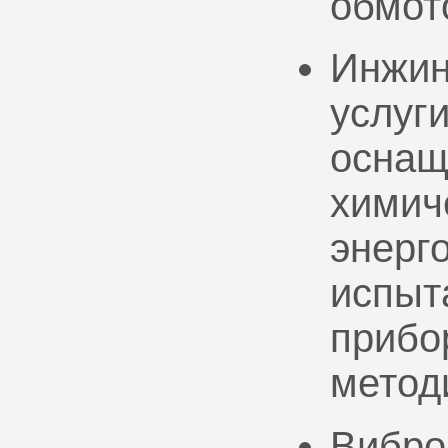
обмот
Инжин
услуг
оснащ
химич
энерг
испыт
прибо
метод
Вибро