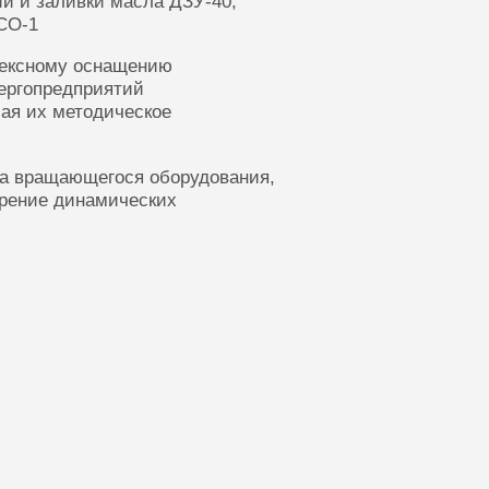
ии и заливки масла ДЗУ-40,
СО-1
лексному оснащению
ергопредприятий
ая их методическое
ка вращающегося оборудования,
ерение динамических