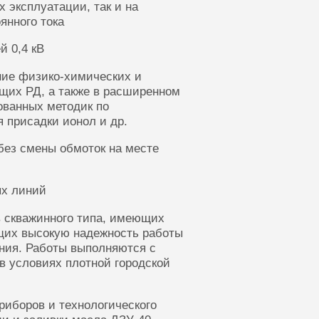
 эксплуатации, так и на
янного тока
й 0,4 кВ
ние физико-химических и
щих РД, а также в расширенном
ованных методик по
 присадки ионол и др.
без смены обмоток на месте
ых линий
 скважинного типа, имеющих
щих высокую надежность работы
ания. Работы выполняются с
в условиях плотной городской
риборов и технологического