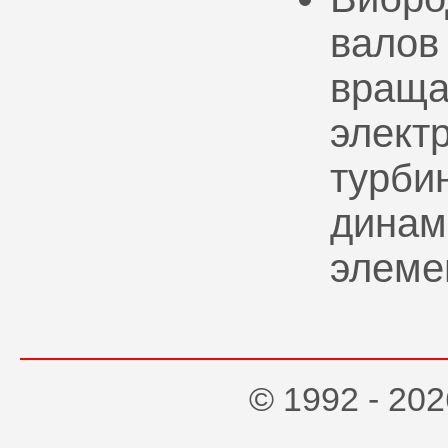
валов
враща
элект
турбин
динам
элеме
© 1992 - 2