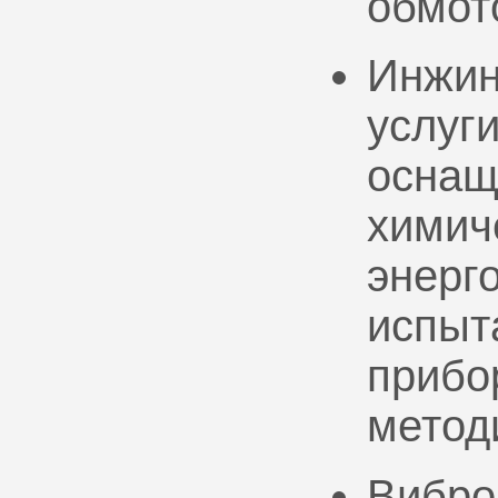
обмот
Инжин
услуг
оснащ
химич
энерг
испыт
прибо
метод
Вибро