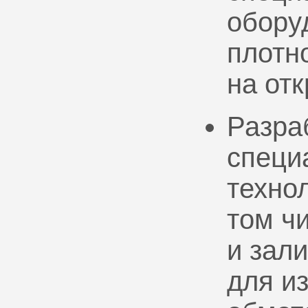
обору
плотно
на от
Разра
специ
техно
том ч
и зал
для и