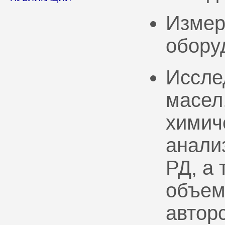
Измер
обору
Иссле
масел
химич
анали
РД, а
объем
автор