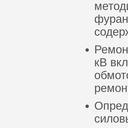
метод
фуран
содер
Ремон
кВ вк
обмото
ремон
Опред
силов