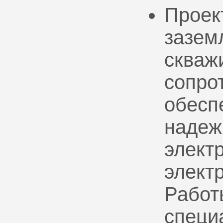
Проек
зазем
скваж
сопро
обесп
надеж
электр
элект
Работ
специ