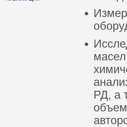
Измер
обору
Иссле
масел
химич
анали
РД, а
объем
автор