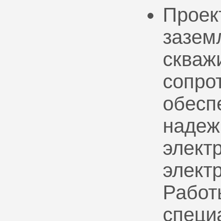
Проек
зазем
скваж
сопро
обесп
надеж
электр
элект
Работ
специ