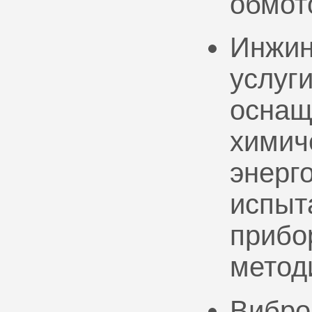
обмот
Инжин
услуг
оснащ
химич
энерг
испыт
прибо
метод
Вибро