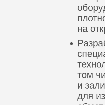
обору
плотно
на от
Разра
специ
техно
том ч
и зал
для и