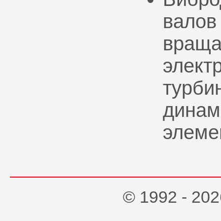
валов
враща
элект
турбин
динам
элеме
© 1992 - 2