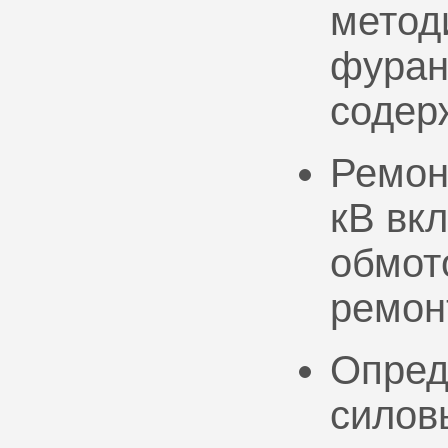
метод
фуран
содер
Ремон
кВ вк
обмото
ремон
Опред
силов