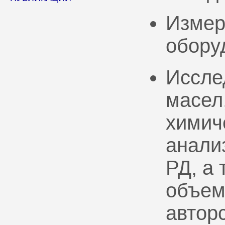
Измер
обору
Иссле
масел
химич
анали
РД, а
объем
автор