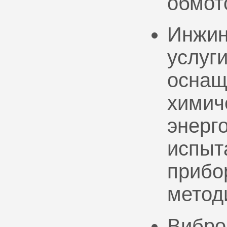
обмот
Инжин
услуг
оснащ
химич
энерг
испыт
прибо
метод
Вибро