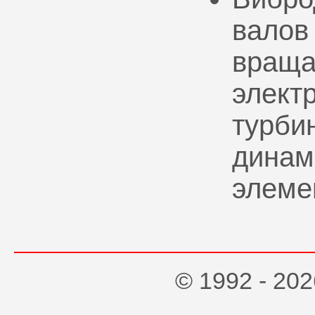
валов
враща
элект
турбин
динам
элеме
© 1992 - 2