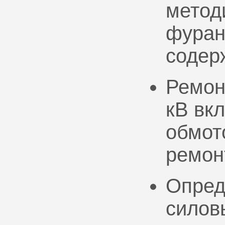
метод
фуран
содер
Ремон
кВ вк
обмото
ремон
Опред
силов