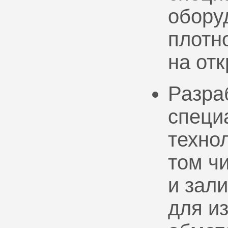
обору
плотно
на от
Разра
специ
техно
том ч
и зал
для и