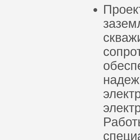
Проек
зазем
скваж
сопро
обесп
надеж
электр
элект
Работ
специ