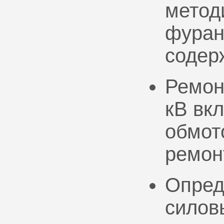
метод
фуран
содер
Ремон
кВ вк
обмото
ремон
Опред
силов