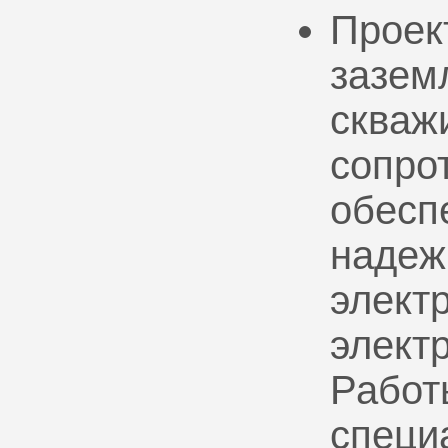
Проек
зазем
скваж
сопро
обесп
надеж
электр
элект
Работ
специ