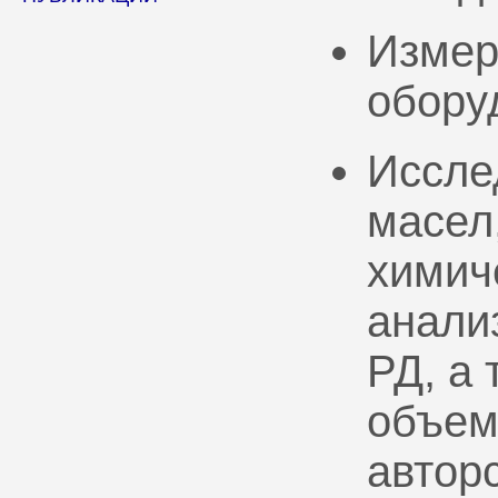
Измер
обору
Иссле
масел
химич
анали
РД, а
объем
автор