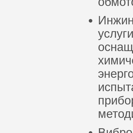
обмот
Инжин
услуг
оснащ
химич
энерг
испыт
прибо
метод
Вибро