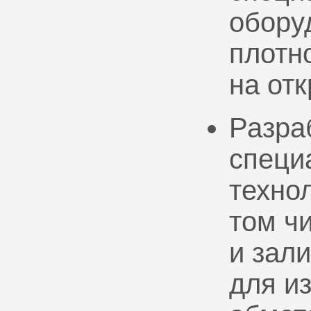
обору
плотно
на от
Разра
специ
техно
том ч
и зал
для и