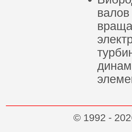
валов
враща
элект
турбин
динам
элеме
© 1992 - 2