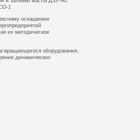
ии и заливки масла ДЗУ-40,
СО-1
лексному оснащению
ергопредприятий
ая их методическое
ка вращающегося оборудования,
ерение динамических