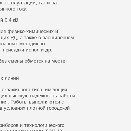
 эксплуатации, так и на
янного тока
й 0,4 кВ
ние физико-химических и
щих РД, а также в расширенном
ованных методик по
 присадки ионол и др.
без смены обмоток на месте
ых линий
 скважинного типа, имеющих
щих высокую надежность работы
ания. Работы выполняются с
в условиях плотной городской
риборов и технологического