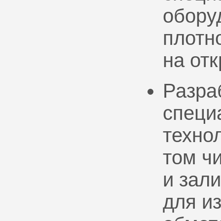
обору
плотно
на от
Разра
специ
техно
том ч
и зал
для и