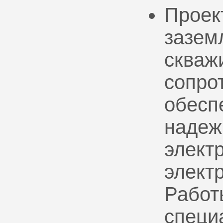
Проек
зазем
скваж
сопро
обесп
надеж
электр
элект
Работ
специ