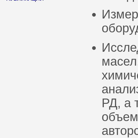
Измер
обору
Иссле
масел
химич
анали
РД, а
объем
автор