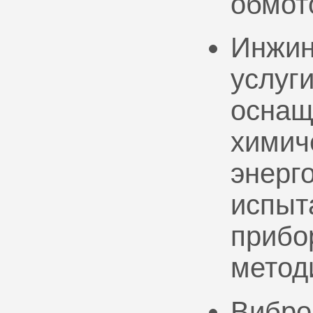
обмот
Инжин
услуг
оснащ
химич
энерг
испыт
прибо
метод
Вибро