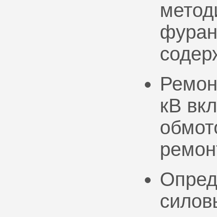
метод
фуран
содер
Ремон
кВ вк
обмото
ремон
Опред
силов