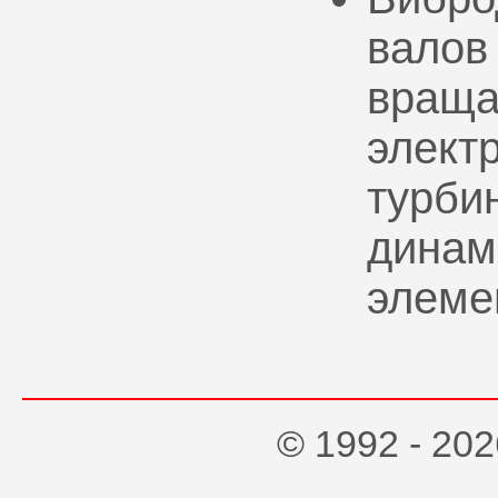
валов
враща
элект
турбин
динам
элеме
© 1992 - 2