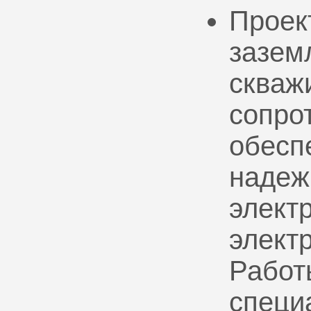
Проек
зазем
скваж
сопро
обесп
надеж
электр
элект
Работ
специ