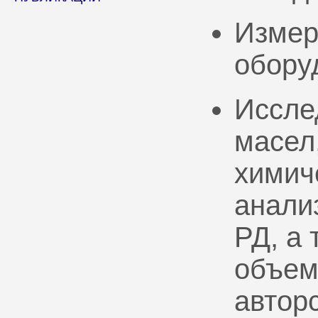
Измер
обору
Иссле
масел
химич
анали
РД, а
объем
автор