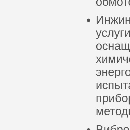
обмот
Инжин
услуг
оснащ
химич
энерг
испыт
прибо
метод
Вибро