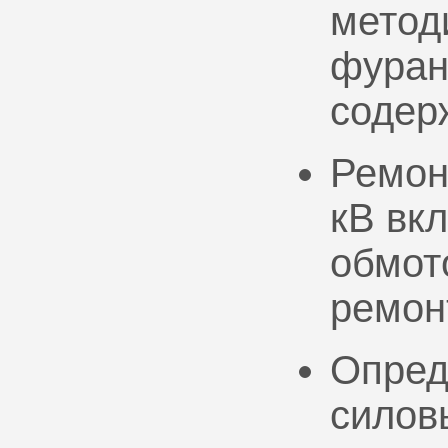
метод
фуран
содер
Ремон
кВ вк
обмото
ремон
Опред
силов