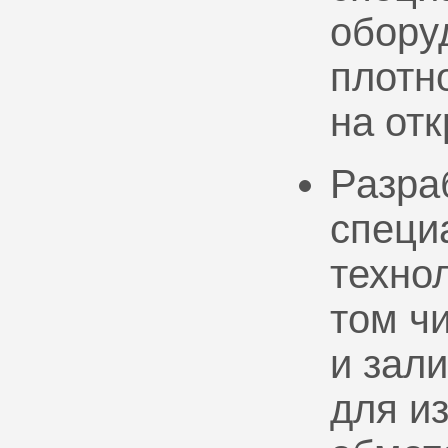
обору
плотно
на от
Разра
специ
техно
том ч
и зал
для и