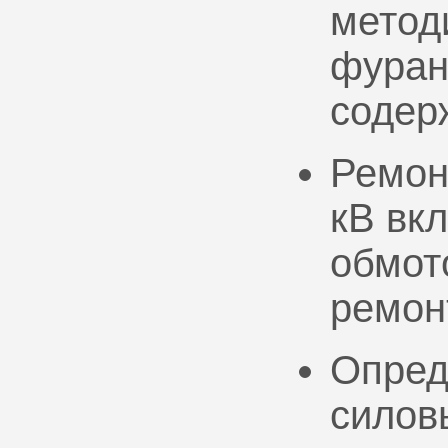
метод
фуран
содер
Ремон
кВ вк
обмото
ремон
Опред
силов