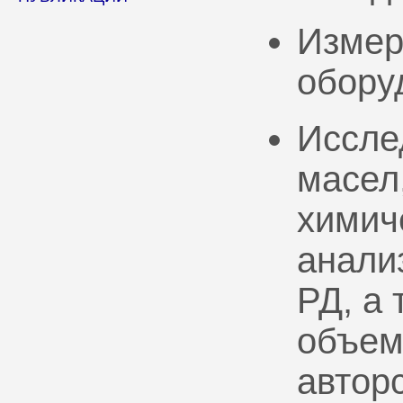
Измер
обору
Иссле
масел
химич
анали
РД, а
объем
автор