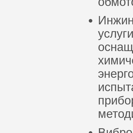
обмот
Инжин
услуг
оснащ
химич
энерг
испыт
прибо
метод
Вибро