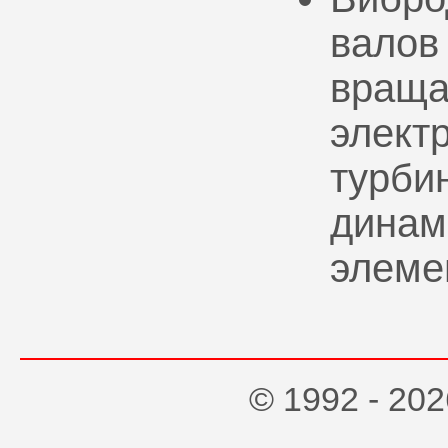
валов
враща
элект
турбин
динам
элеме
© 1992 - 2