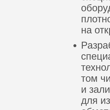
обору
плотно
на от
Разра
специ
техно
том ч
и зал
для и