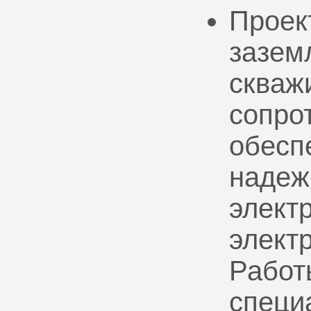
Проек
зазем
скваж
сопро
обесп
надеж
электр
элект
Работ
специ