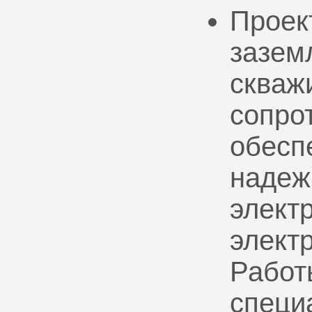
Проек
зазем
скваж
сопро
обесп
надеж
электр
элект
Работ
специ