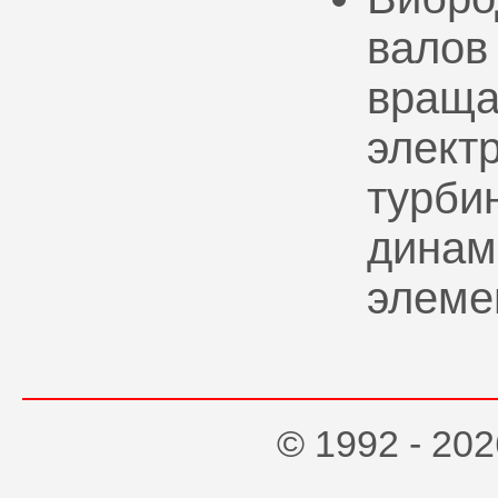
валов
враща
элект
турбин
динам
элеме
© 1992 - 2