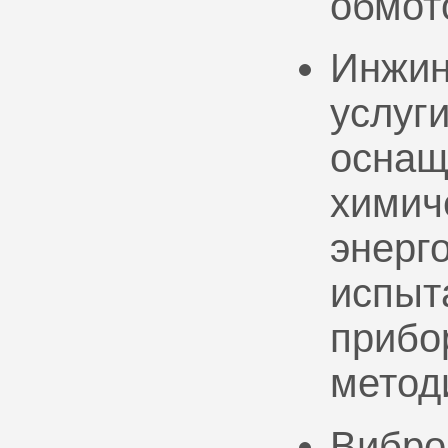
обмот
Инжин
услуг
оснащ
химич
энерг
испыт
прибо
метод
Вибро