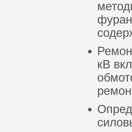
метод
фуран
содер
Ремон
кВ вк
обмото
ремон
Опред
силов