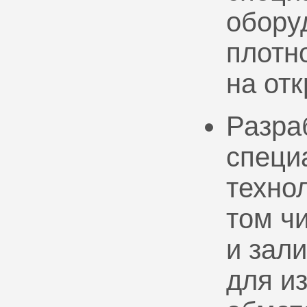
обору
плотно
на от
Разра
специ
техно
том ч
и зал
для и