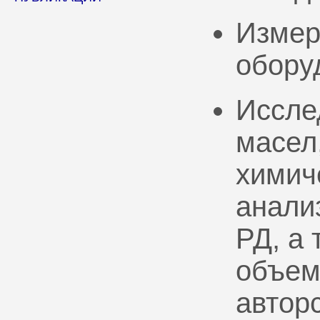
Измер
обору
Иссле
масел
химич
анали
РД, а
объем
автор