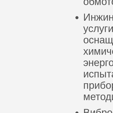
обмот
Инжин
услуг
оснащ
химич
энерг
испыт
прибо
метод
Вибро