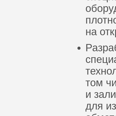
обору
плотно
на от
Разра
специ
техно
том ч
и зал
для и