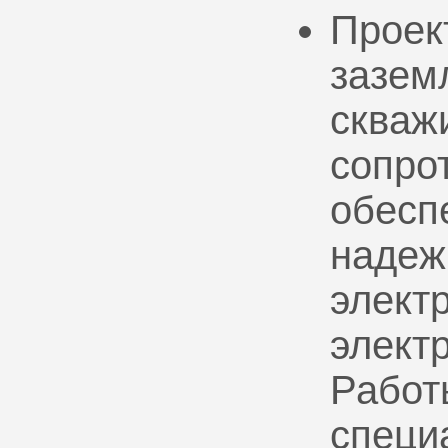
Проек
зазем
скваж
сопро
обесп
надеж
электр
элект
Работ
специ