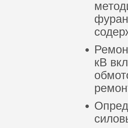
метод
фуран
содер
Ремон
кВ вк
обмото
ремон
Опред
силов