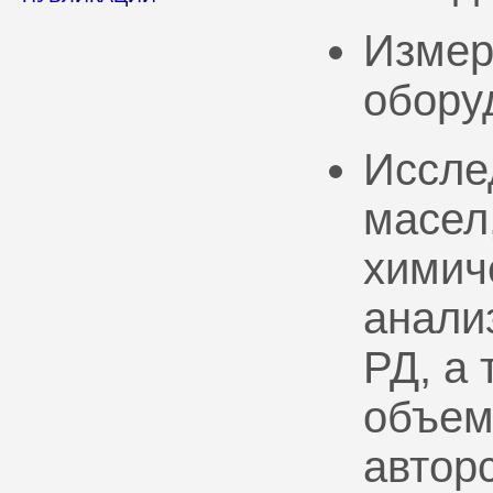
Измер
обору
Иссле
масел
химич
анали
РД, а
объем
автор