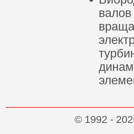
валов
враща
элект
турбин
динам
элеме
© 1992 - 2