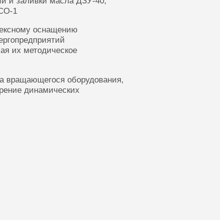
ии и заливки масла ДЗУ-40,
СО-1
лексному оснащению
ергопредприятий
ая их методическое
ка вращающегося оборудования,
ерение динамических