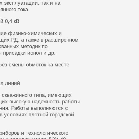
 эксплуатации, так и на
янного тока
й 0,4 кВ
ние физико-химических и
щих РД, а также в расширенном
ованных методик по
 присадки ионол и др.
без смены обмоток на месте
ых линий
 скважинного типа, имеющих
щих высокую надежность работы
ания. Работы выполняются с
в условиях плотной городской
риборов и технологического