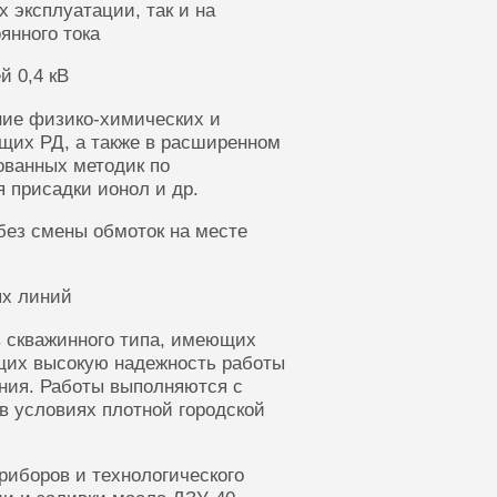
 эксплуатации, так и на
янного тока
й 0,4 кВ
ние физико-химических и
щих РД, а также в расширенном
ованных методик по
 присадки ионол и др.
без смены обмоток на месте
ых линий
 скважинного типа, имеющих
щих высокую надежность работы
ания. Работы выполняются с
в условиях плотной городской
риборов и технологического