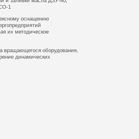
ии и заливки масла ДЗУ-40,
СО-1
лексному оснащению
ергопредприятий
ая их методическое
ка вращающегося оборудования,
ерение динамических