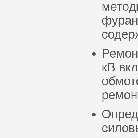
метод
фуран
содер
Ремон
кВ вк
обмото
ремон
Опред
силов