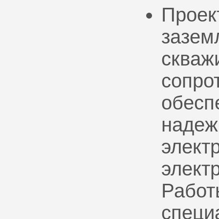
Проек
зазем
скваж
сопро
обесп
надеж
электр
элект
Работ
специ