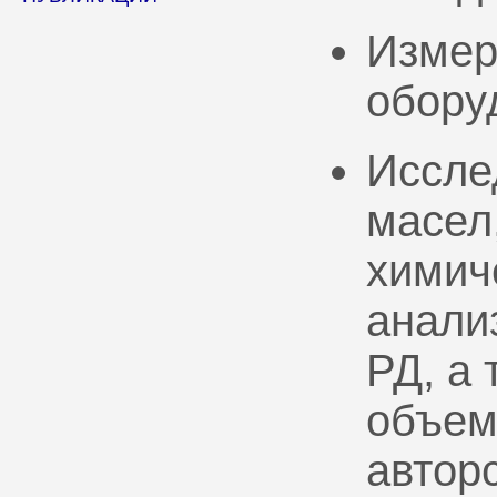
Измер
обору
Иссле
масел
химич
анали
РД, а
объем
автор