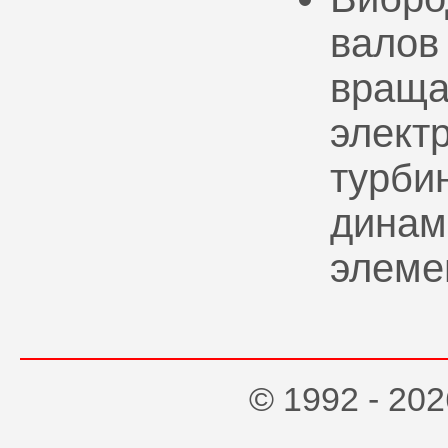
валов
враща
элект
турбин
динам
элеме
© 1992 - 2