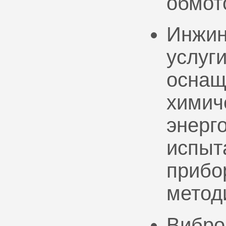
обмот
Инжин
услуг
оснащ
химич
энерг
испыт
прибо
метод
Вибро