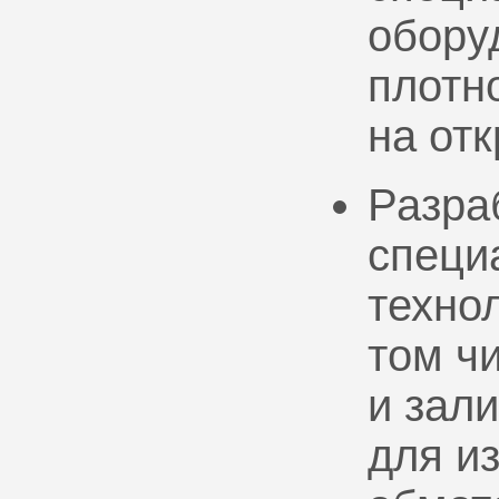
обору
плотно
на от
Разра
специ
техно
том ч
и зал
для и