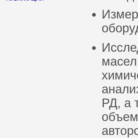
Измер
обору
Иссле
масел
химич
анали
РД, а
объем
автор