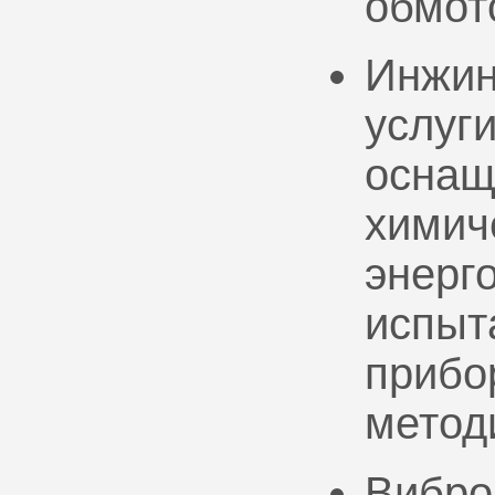
обмот
Инжин
услуг
оснащ
химич
энерг
испыт
прибо
метод
Вибро