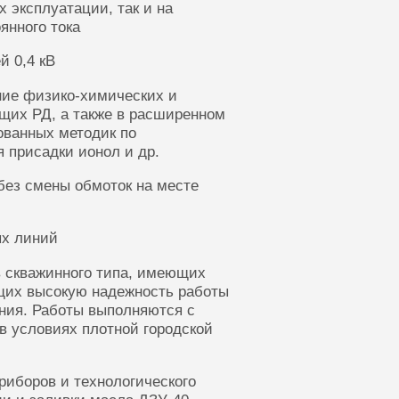
 эксплуатации, так и на
янного тока
й 0,4 кВ
ние физико-химических и
щих РД, а также в расширенном
ованных методик по
 присадки ионол и др.
без смены обмоток на месте
ых линий
 скважинного типа, имеющих
щих высокую надежность работы
ания. Работы выполняются с
в условиях плотной городской
риборов и технологического