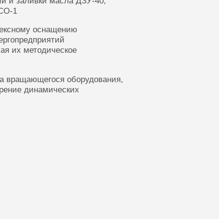
ии и заливки масла ДЗУ-40,
СО-1
лексному оснащению
ергопредприятий
ая их методическое
ка вращающегося оборудования,
ерение динамических