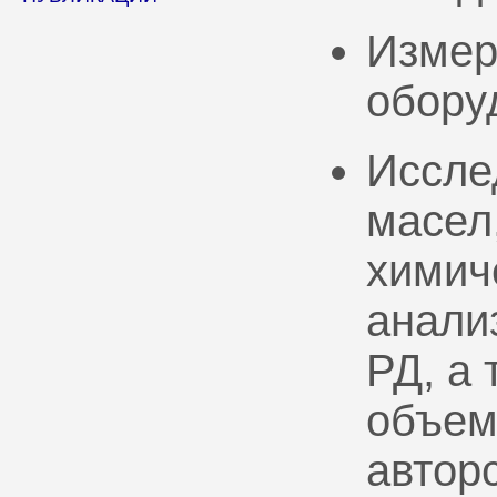
Измер
обору
Иссле
масел
химич
анали
РД, а
объем
автор