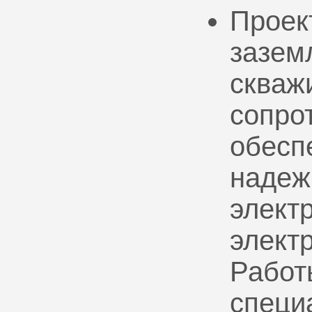
Проек
зазем
скваж
сопро
обесп
надеж
электр
элект
Работ
специ