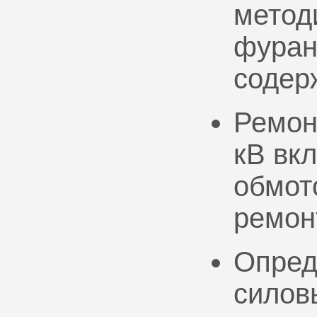
метод
фуран
содер
Ремон
кВ вк
обмото
ремон
Опред
силов