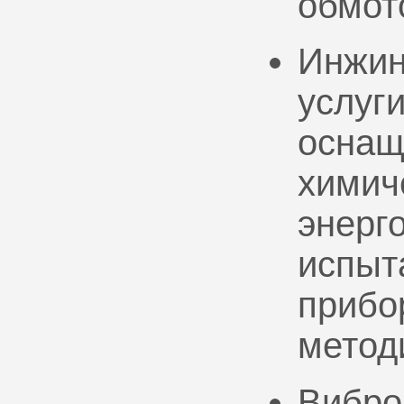
обмот
Инжин
услуг
оснащ
химич
энерг
испыт
прибо
метод
Вибро