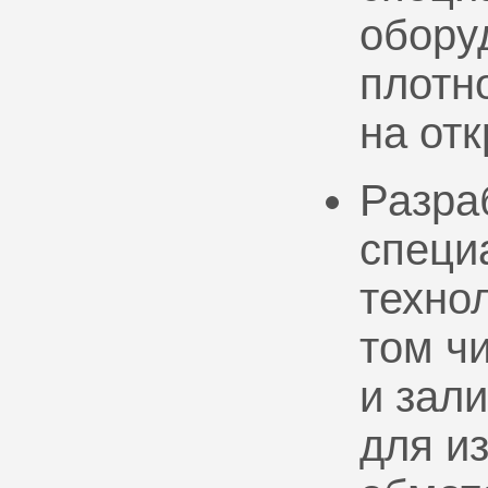
обору
плотно
на от
Разра
специ
техно
том ч
и зал
для и