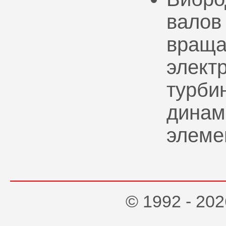
валов
враща
элект
турбин
динам
элеме
© 1992 - 2