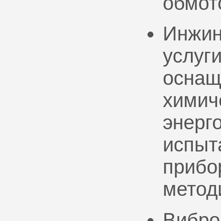
обмот
Инжин
услуг
оснащ
химич
энерг
испыт
прибо
метод
Вибро