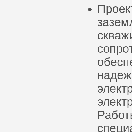
Проек
зазем
скваж
сопро
обесп
надеж
электр
элект
Работ
специ