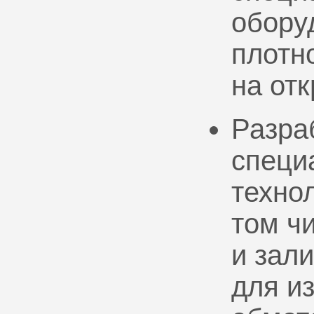
обору
плотно
на от
Разра
специ
техно
том ч
и зал
для и