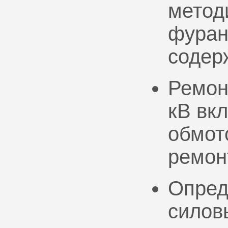
метод
фуран
содер
Ремон
кВ вк
обмото
ремон
Опред
силов