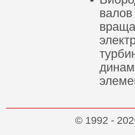
валов
враща
элект
турбин
динам
элеме
© 1992 - 2