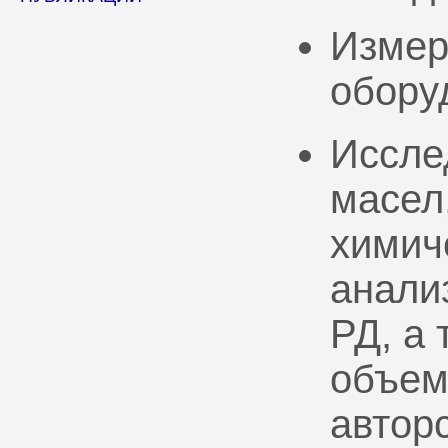
Измер
обору
Иссле
масел
химич
анали
РД, а
объем
автор