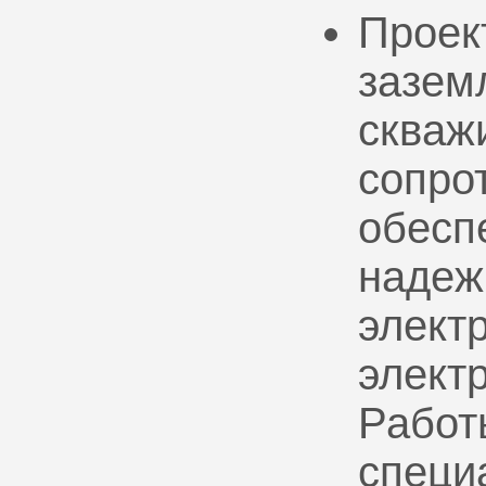
Проек
зазем
скваж
сопро
обесп
надеж
электр
элект
Работ
специ