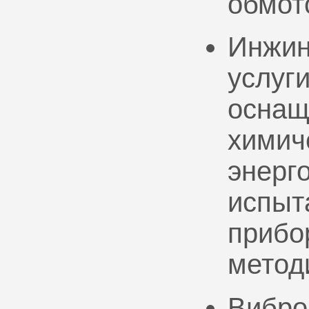
обмот
Инжин
услуг
оснащ
химич
энерг
испыт
прибо
метод
Вибро