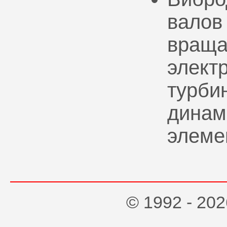
валов
враща
элект
турбин
динам
элеме
© 1992 - 2