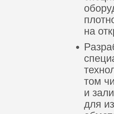
обору
плотно
на от
Разра
специ
техно
том ч
и зал
для и