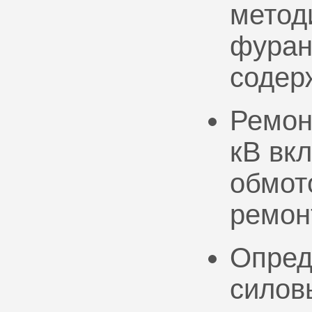
метод
фуран
содер
Ремон
кВ вк
обмото
ремон
Опред
силов