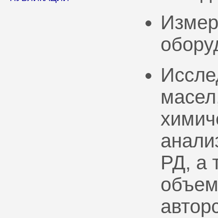
Измер
обору
Иссле
масел
химич
анали
РД, а
объем
автор