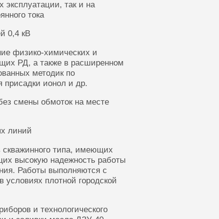
 эксплуатации, так и на
янного тока
й 0,4 кВ
ние физико-химических и
щих РД, а также в расширенном
ованных методик по
 присадки ионол и др.
без смены обмоток на месте
ых линий
 скважинного типа, имеющих
щих высокую надежность работы
ания. Работы выполняются с
в условиях плотной городской
риборов и технологического