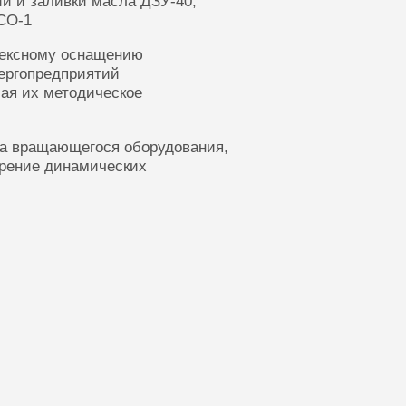
ии и заливки масла ДЗУ-40,
СО-1
лексному оснащению
ергопредприятий
ая их методическое
ка вращающегося оборудования,
ерение динамических