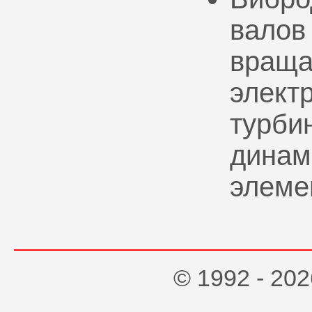
валов
враща
элект
турбин
динам
элеме
© 1992 - 2