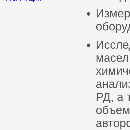
Измер
обору
Иссле
масел
химич
анали
РД, а
объем
автор