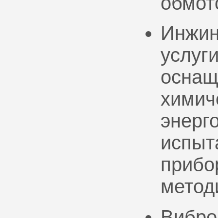
обмот
Инжин
услуг
оснащ
химич
энерг
испыт
прибо
метод
Вибро