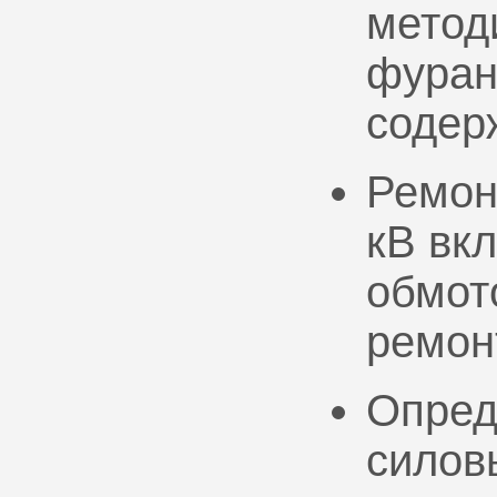
метод
фуран
содер
Ремон
кВ вк
обмото
ремон
Опред
силов