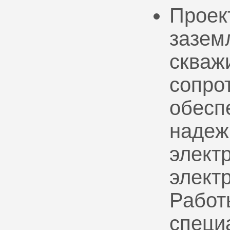
Проек
зазем
скваж
сопро
обесп
надеж
электр
элект
Работ
специ