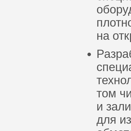
обору
плотно
на от
Разра
специ
техно
том ч
и зал
для и