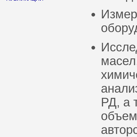
Измер
обору
Иссле
масел
химич
анали
РД, а
объем
автор