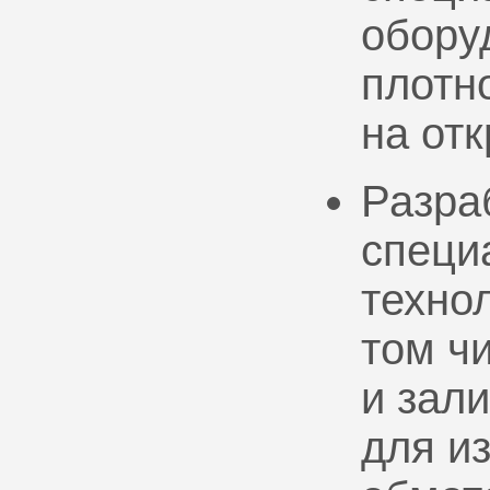
обору
плотно
на от
Разра
специ
техно
том ч
и зал
для и