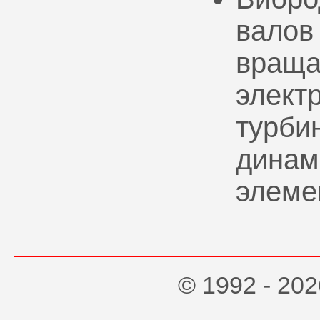
валов
враща
элект
турбин
динам
элеме
© 1992 - 2