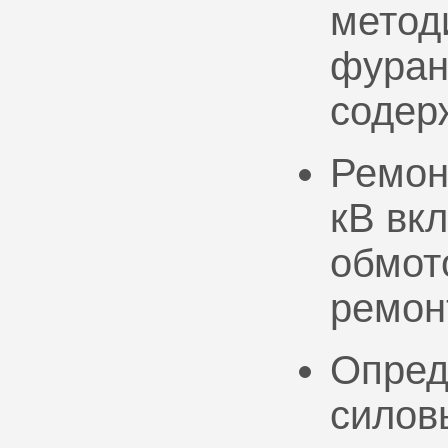
метод
фуран
содер
Ремон
кВ вк
обмото
ремон
Опред
силов