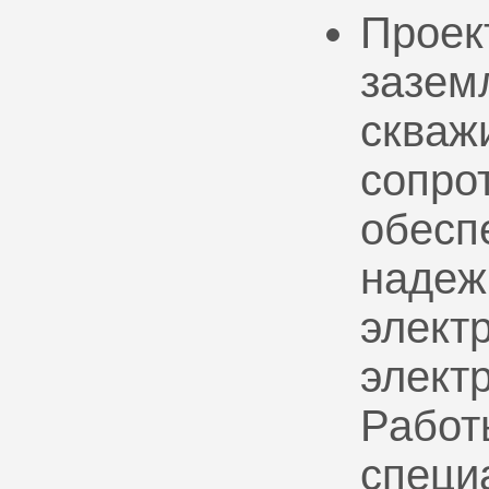
Проек
зазем
скваж
сопро
обесп
надеж
электр
элект
Работ
специ