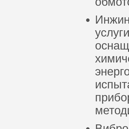
обмот
Инжин
услуг
оснащ
химич
энерг
испыт
прибо
метод
Вибро