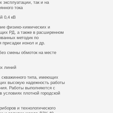
 эксплуатации, так и на
янного тока
й 0,4 кВ
ние физико-химических и
щих РД, а также в расширенном
ованных методик по
 присадки ионол и др.
без смены обмоток на месте
ых линий
 скважинного типа, имеющих
щих высокую надежность работы
ания. Работы выполняются с
в условиях плотной городской
риборов и технологического