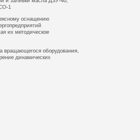
ии и заливки масла ДЗУ-40,
СО-1
лексному оснащению
ергопредприятий
ая их методическое
ка вращающегося оборудования,
ерение динамических