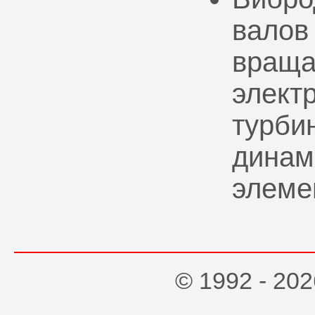
валов
враща
элект
турбин
динам
элеме
© 1992 - 2