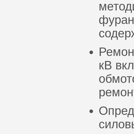
метод
фуран
содер
Ремон
кВ вк
обмото
ремон
Опред
силов