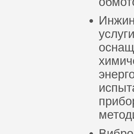
обмот
Инжин
услуг
оснащ
химич
энерг
испыт
прибо
метод
Вибро