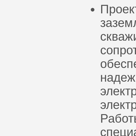
Проек
зазем
скваж
сопро
обесп
надеж
электр
элект
Работ
специ