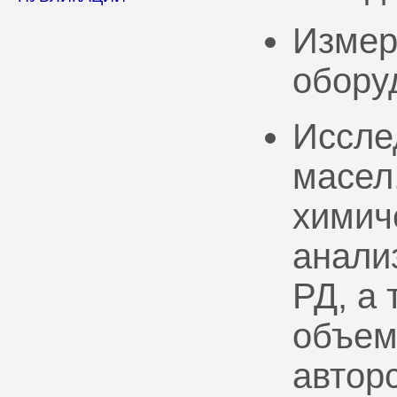
Измер
обору
Иссле
масел
химич
анали
РД, а
объем
автор