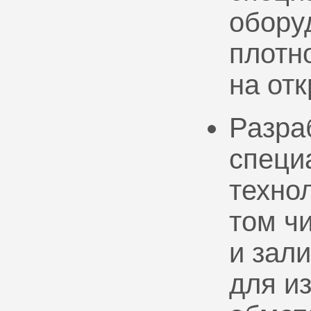
обору
плотно
на от
Разра
специ
техно
том ч
и зал
для и