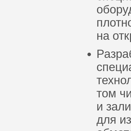
обору
плотно
на от
Разра
специ
техно
том ч
и зал
для и