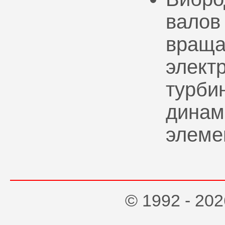
валов
враща
элект
турбин
динам
элеме
© 1992 - 2