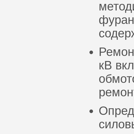
метод
фуран
содер
Ремон
кВ вк
обмото
ремон
Опред
силов