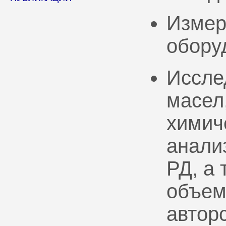
Измер
обору
Иссле
масел
химич
анали
РД, а
объем
автор