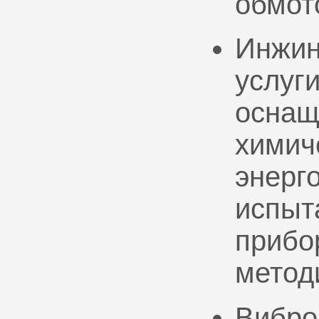
обмот
Инжин
услуг
оснащ
химич
энерг
испыт
прибо
метод
Вибро