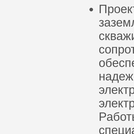
Проек
зазем
скваж
сопро
обесп
надеж
электр
элект
Работ
специ