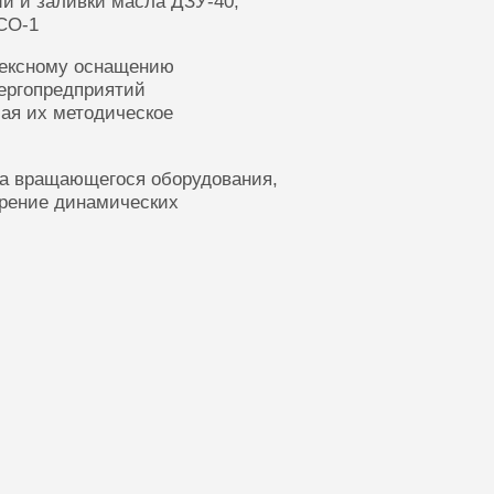
ии и заливки масла ДЗУ-40,
СО-1
лексному оснащению
ергопредприятий
ая их методическое
ка вращающегося оборудования,
ерение динамических