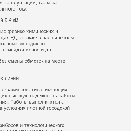
 эксплуатации, так и на
янного тока
й 0,4 кВ
ние физико-химических и
щих РД, а также в расширенном
ованных методик по
 присадки ионол и др.
без смены обмоток на месте
ых линий
 скважинного типа, имеющих
щих высокую надежность работы
ания. Работы выполняются с
в условиях плотной городской
риборов и технологического