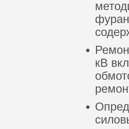
метод
фуран
содер
Ремон
кВ вк
обмото
ремон
Опред
силов