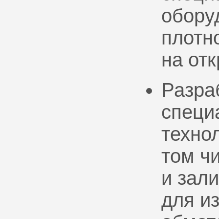
обору
плотно
на от
Разра
специ
техно
том ч
и зал
для и