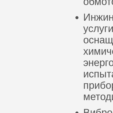
обмот
Инжин
услуг
оснащ
химич
энерг
испыт
прибо
метод
Вибро