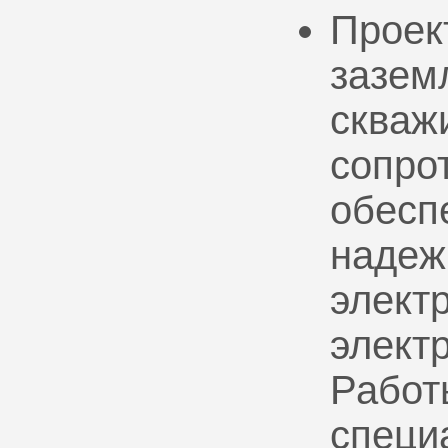
Проек
зазем
скваж
сопро
обесп
надеж
электр
элект
Работ
специ