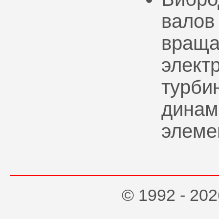
валов
враща
элект
турбин
динам
элеме
© 1992 - 2