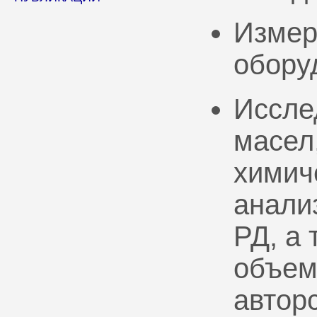
Измер
обору
Иссле
масел
химич
анали
РД, а
объем
автор