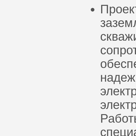
Проек
зазем
скваж
сопро
обесп
надеж
электр
элект
Работ
специ