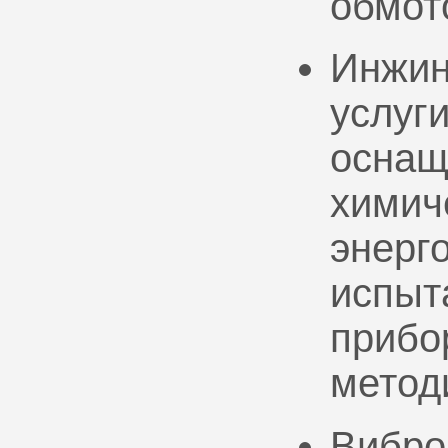
обмот
Инжин
услуг
оснащ
химич
энерг
испыт
прибо
метод
Вибро