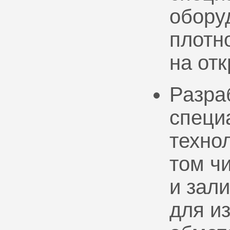
обору
плотно
на от
Разра
специ
техно
том ч
и зал
для и