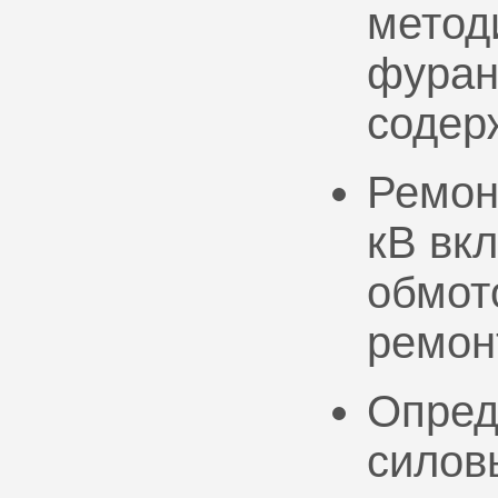
метод
фуран
содер
Ремон
кВ вк
обмото
ремон
Опред
силов