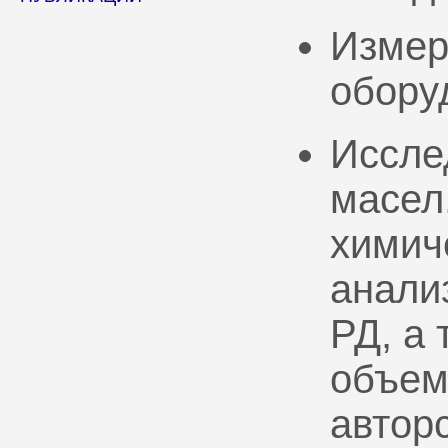
Измер
обору
Иссле
масел
химич
анали
РД, а
объем
автор