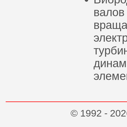
валов
враща
элект
турбин
динам
элеме
© 1992 - 2