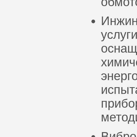
обмот
Инжин
услуг
оснащ
химич
энерг
испыт
прибо
метод
Вибро