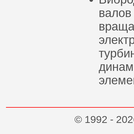
валов
враща
элект
турбин
динам
элеме
© 1992 - 2