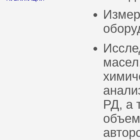
Измер
обору
Иссле
масел
химич
анали
РД, а
объем
автор