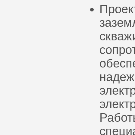
Проек
зазем
скваж
сопро
обесп
надеж
электр
элект
Работ
специ