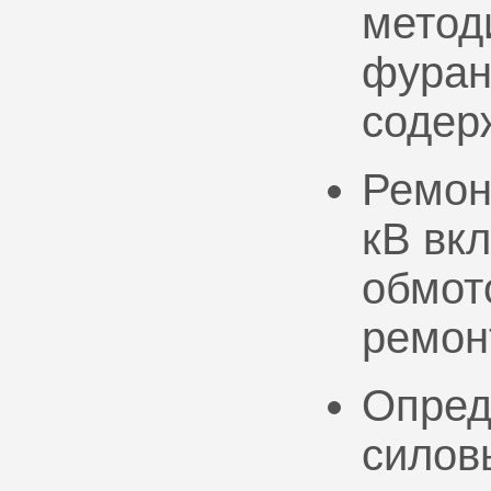
метод
фуран
содер
Ремон
кВ вк
обмото
ремон
Опред
силов