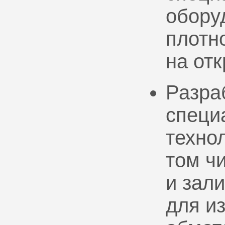
обору
плотно
на от
Разра
специ
техно
том ч
и зал
для и