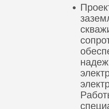
Проек
зазем
скваж
сопро
обесп
надеж
электр
элект
Работ
специ