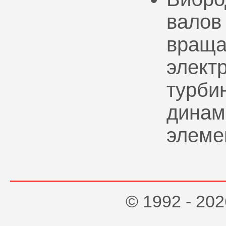
валов
враща
элект
турбин
динам
элеме
© 1992 - 2