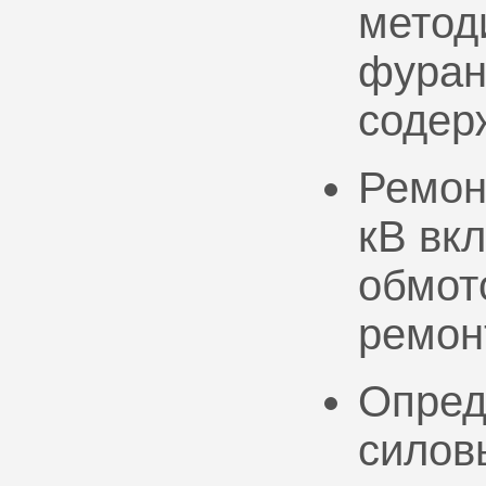
метод
фуран
содер
Ремон
кВ вк
обмото
ремон
Опред
силов