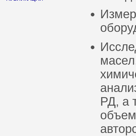
Измер
обору
Иссле
масел
химич
анали
РД, а
объем
автор