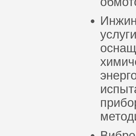
обмот
Инжин
услуг
оснащ
химич
энерг
испыт
прибо
метод
Вибро