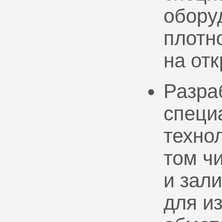
обору
плотно
на от
Разра
специ
техно
том ч
и зал
для и